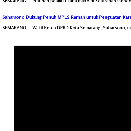
SEMARANG — Puluhan pelaku usaha mikro di Kelurahan Gondori
Suharsono Dukung Penuh MPLS Ramah untuk Penguatan Karak
SEMARANG — Wakil Ketua DPRD Kota Semarang, Suharsono, m