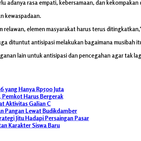
perlu adanya rasa empati, kebersamaan, dan kekompakan
an kewaspadaan.
m relawan, elemen masyarakat harus terus ditingkatkan,
uga dituntut antisipasi melakukan bagaimana musibah it
an lain untuk antisipasi dan pencegahan agar tak lagi 
6 yang Hanya Rp500 Juta
t, Pemkot Harus Bergerak
t Aktivitas Galian C
an Pangan Lewat Budikdamber
tegi Jitu Hadapi Persaingan Pasar
n Karakter Siswa Baru