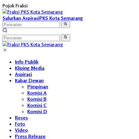
Langsung
Pojok Fraksi
ke
konten
Salurkan Aspirasi
PKS Kota Semarang
Info Publik
Kliping Media
Aspirasi
Kabar Dewan
Pimpinan
Komisi A
Komisi B
Komisi C
Komisi D
Reses
Foto
Video
Press Release