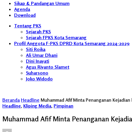
Sikap & Pandangan Umum
Agenda
Download
Tentang PKS
Sejarah PKS
Sejarah FPKS Kota Semarang
Profil Anggota F-PKS DPRD Kota Semarang 2024-2029
Siti Roika
Ali Umar Dhani
Dini Inayati
Agus Riyanto Slamet
Suharsono
Joko Widodo
Beranda
Headline
Muhammad Afif Minta Penanganan Kejadian b
Headline
,
Kliping Media
,
Pimpinan
Muhammad Afif Minta Penanganan Kejadian 