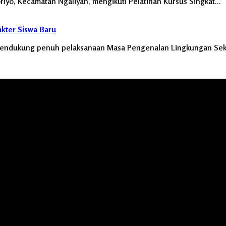
yo, Kecamatan Ngaliyan, mengikuti Pelatihan Kursus Singkat…
ter Siswa Baru
endukung penuh pelaksanaan Masa Pengenalan Lingkungan Se