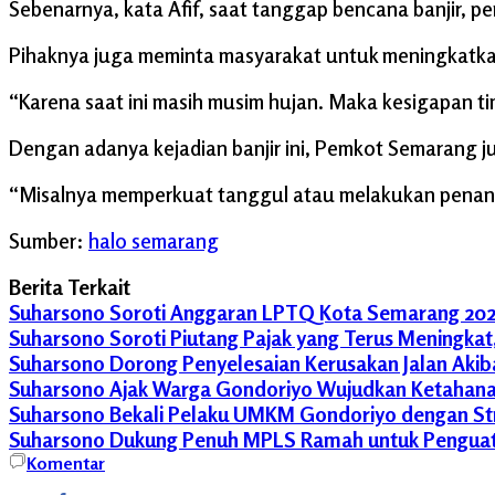
Sebenarnya, kata Afif, saat tanggap bencana banjir, 
Pihaknya juga meminta masyarakat untuk meningkatk
“Karena saat ini masih musim hujan. Maka kesigapan ti
Dengan adanya kejadian banjir ini, Pemkot Semarang j
“Misalnya memperkuat tanggul atau melakukan penangan
Sumber:
halo semarang
Berita Terkait
Suharsono Soroti Anggaran LPTQ Kota Semarang 202
Suharsono Soroti Piutang Pajak yang Terus Meningka
Suharsono Dorong Penyelesaian Kerusakan Jalan Akiba
Suharsono Ajak Warga Gondoriyo Wujudkan Ketahan
Suharsono Bekali Pelaku UMKM Gondoriyo dengan Stra
Suharsono Dukung Penuh MPLS Ramah untuk Penguata
Afif
Komentar
Banjir