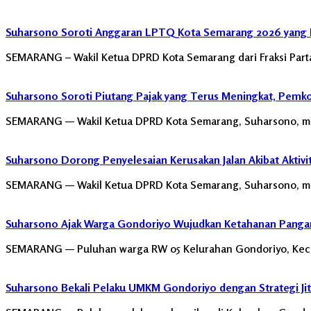
Suharsono Soroti Anggaran LPTQ Kota Semarang 2026 yang 
SEMARANG – Wakil Ketua DPRD Kota Semarang dari Fraksi Parta
Suharsono Soroti Piutang Pajak yang Terus Meningkat, Pemk
SEMARANG — Wakil Ketua DPRD Kota Semarang, Suharsono, m
Suharsono Dorong Penyelesaian Kerusakan Jalan Akibat Aktivit
SEMARANG — Wakil Ketua DPRD Kota Semarang, Suharsono, men
Suharsono Ajak Warga Gondoriyo Wujudkan Ketahanan Panga
SEMARANG — Puluhan warga RW 05 Kelurahan Gondoriyo, Kecam
Suharsono Bekali Pelaku UMKM Gondoriyo dengan Strategi Jit