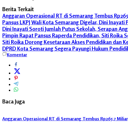
Berita Terkait
Anggaran Operasional RT di Semarang Tembus Rp265,7 M
Pansus LKPJ Wali Kota Semarang Digelar, Dini Inaya
Dini Inayati Soroti Jumlah Putus Sekolah, Serapan An
Pimpin Rapat Pansus Raperda Pendidikan, Siti Roika S
Siti Roika Dorong Kesetaraan Akses Pendidikan dan K
DPRD Kota Semarang Segera Payungi Hukum Pendidika
Kota
Komentar
Lama
RTBL
Suharsono
Baca Juga
Anggaran Operasional RT di Semarang Tembus Rp265,7 Miliar, 