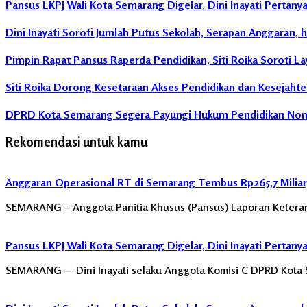
Pansus LKPJ Wali Kota Semarang Digelar, Dini Inayati Perta
Dini Inayati Soroti Jumlah Putus Sekolah, Serapan Anggaran, 
Pimpin Rapat Pansus Raperda Pendidikan, Siti Roika Soroti La
Siti Roika Dorong Kesetaraan Akses Pendidikan dan Kesejaht
DPRD Kota Semarang Segera Payungi Hukum Pendidikan Nonfo
Rekomendasi untuk kamu
Anggaran Operasional RT di Semarang Tembus Rp265,7 Miliar, 
SEMARANG – Anggota Panitia Khusus (Pansus) Laporan Keterang
Pansus LKPJ Wali Kota Semarang Digelar, Dini Inayati Perta
SEMARANG — Dini Inayati selaku Anggota Komisi C DPRD Kota 