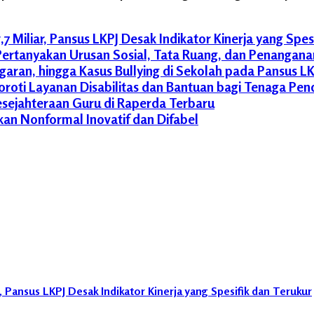
iliar, Pansus LKPJ Desak Indikator Kinerja yang Spesi
ti Pertanyakan Urusan Sosial, Tata Ruang, dan Penang
ggaran, hingga Kasus Bullying di Sekolah pada Pansus 
oroti Layanan Disabilitas dan Bantuan bagi Tenaga Pen
esejahteraan Guru di Raperda Terbaru
n Nonformal Inovatif dan Difabel
Pansus LKPJ Desak Indikator Kinerja yang Spesifik dan Terukur