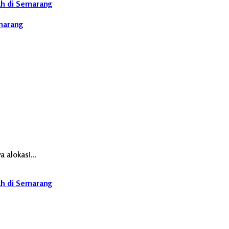
uh di Semarang
emarang
a alokasi…
uh di Semarang