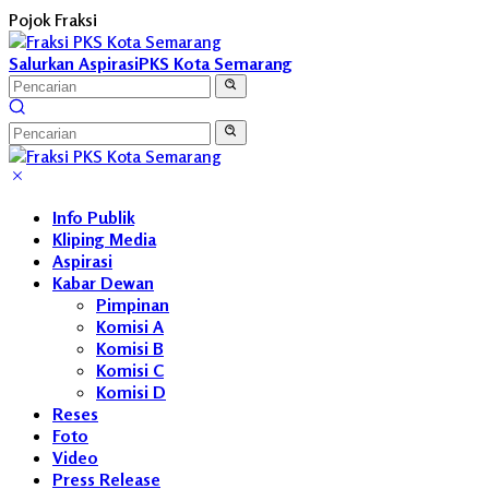
Langsung
Pojok Fraksi
ke
konten
Salurkan Aspirasi
PKS Kota Semarang
Info Publik
Kliping Media
Aspirasi
Kabar Dewan
Pimpinan
Komisi A
Komisi B
Komisi C
Komisi D
Reses
Foto
Video
Press Release