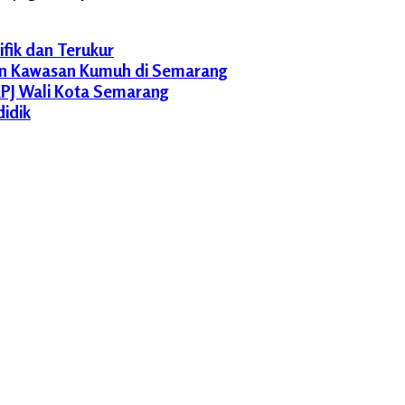
fik dan Terukur
anan Kawasan Kumuh di Semarang
LKPJ Wali Kota Semarang
didik