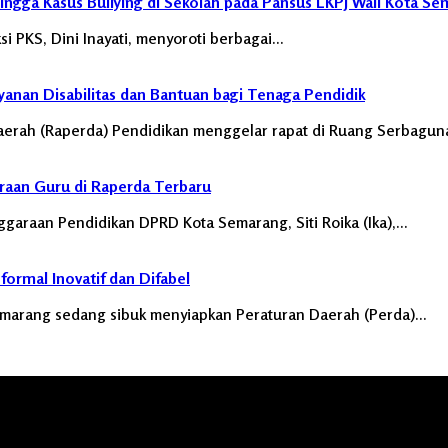
hingga Kasus Bullying di Sekolah pada Pansus LKPJ Wali Kota S
 PKS, Dini Inayati, menyoroti berbagai…
yanan Disabilitas dan Bantuan bagi Tenaga Pendidik
erah (Raperda) Pendidikan menggelar rapat di Ruang Serbagu
eraan Guru di Raperda Terbaru
araan Pendidikan DPRD Kota Semarang, Siti Roika (Ika),…
rmal Inovatif dan Difabel
marang sedang sibuk menyiapkan Peraturan Daerah (Perda)…