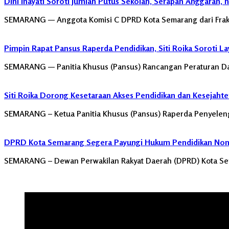
Dini Inayati Soroti Jumlah Putus Sekolah, Serapan Anggaran, 
SEMARANG — Anggota Komisi C DPRD Kota Semarang dari Fraksi
Pimpin Rapat Pansus Raperda Pendidikan, Siti Roika Soroti La
SEMARANG — Panitia Khusus (Pansus) Rancangan Peraturan Da
Siti Roika Dorong Kesetaraan Akses Pendidikan dan Kesejaht
SEMARANG – Ketua Panitia Khusus (Pansus) Raperda Penyelengg
DPRD Kota Semarang Segera Payungi Hukum Pendidikan Nonfo
SEMARANG – Dewan Perwakilan Rakyat Daerah (DPRD) Kota Se