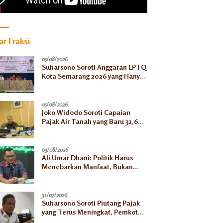
r Fraksi
05/08/2026
Suharsono Soroti Anggaran LPTQ
Kota Semarang 2026 yang Hanya
Rp500 Juta
05/08/2026
Joko Widodo Soroti Capaian
Pajak Air Tanah yang Baru 32,66
Persen pada Semester I
03/08/2026
Ali Umar Dhani: Politik Harus
Menebarkan Manfaat, Bukan
Sekadar Mengejar Kekuasaan
31/07/2026
Suharsono Soroti Piutang Pajak
yang Terus Meningkat, Pemkot
Harus Bergerak