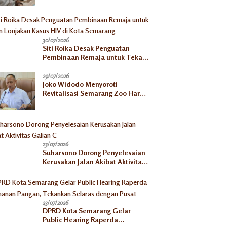
30/07/2026
Siti Roika Desak Penguatan
Pembinaan Remaja untuk Tekan
Lonjakan Kasus HIV di Kota
Semarang
29/07/2026
Joko Widodo Menyoroti
Revitalisasi Semarang Zoo Harus
Jelas, Satwa Jangan
Ditelantarkan
23/07/2026
Suharsono Dorong Penyelesaian
Kerusakan Jalan Akibat Aktivitas
Galian C
23/07/2026
DPRD Kota Semarang Gelar
Public Hearing Raperda