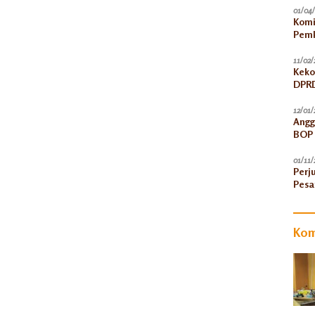
01/04
Komi
Pemk
11/02/
Keko
DPRD
12/01/
Angg
BOP 
Peni
01/11/
Perj
Pesa
Kom