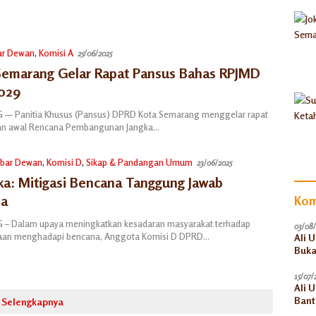
ar Dewan
,
Komisi A
25/06/2025
emarang Gelar Rapat Pansus Bahas RPJMD
029
— Panitia Khusus (Pansus) DPRD Kota Semarang menggelar rapat
n awal Rencana Pembangunan Jangka…
bar Dewan
,
Komisi D
,
Sikap & Pandangan Umum
23/06/2025
ika: Mitigasi Bencana Tanggung Jawab
ma
Kom
– Dalam upaya meningkatkan kesadaran masyarakat terhadap
03/08
gaan menghadapi bencana, Anggota Komisi D DPRD…
Ali 
Buka
15/07/
Ali 
Bant
Selengkapnya
Akun