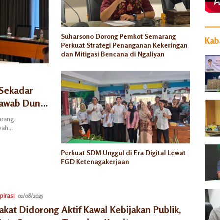
Suharsono Dorong Pemkot Semarang
Kaba
Perkuat Strategi Penanganan Kekeringan
dan Mitigasi Bencana di Ngaliyan
 Sekadar
jawab Dunia
arang,
ayah…
Perkuat SDM Unggul di Era Digital Lewat
FGD Ketenagakerjaan
pirasi
01/08/2025
kat Didorong Aktif Kawal Kebijakan Publik,