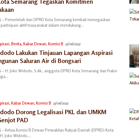
ota Semarang Tegaskan Komitmen
ukaan
– Pemerintah dan DPRD Kota Semarang kembali menegaskan
 partisipasi aktif masyarakat dalam mendukung…
pirasi
,
Berita
,
Kabar Dewan
,
Komisi B
25/06/2025
idodo Lakukan Tinjauan Lapangan Aspirasi
gunan Saluran Air di Bongsari
 H. Joko Widodo, S.Ak., anggota DPRD Kota Semarang dari Fraksi
juga…
pirasi
,
Kabar Dewan
,
Komisi B
25/06/2025
idodo Dorong Legalisasi PKL dan UMKM
Genjot PAD
 Ketua Komisi B Dewan Perwakilan Rakyat Daerah (DPRD) Kota
H. Joko Widodo,…