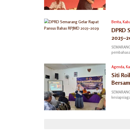
Berita
,
Kab
DPRD S
2025–2
SEMARANG 
pembahasa
Agenda
,
Ka
Siti Ro
Bersa
SEMARANG 
kesiapsia