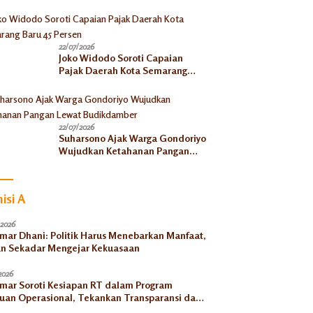
Ketahanan Pangan, Tekankan
Selaras dengan Pusat
22/07/2026
Joko Widodo Soroti Capaian
Pajak Daerah Kota Semarang
Baru 45 Persen
22/07/2026
Suharsono Ajak Warga Gondoriyo
Wujudkan Ketahanan Pangan
Lewat Budikdamber
isi A
/2026
Umar Dhani: Politik Harus Menebarkan Manfaat,
n Sekadar Mengejar Kekuasaan
2026
Umar Soroti Kesiapan RT dalam Program
uan Operasional, Tekankan Transparansi dan
tabilitas