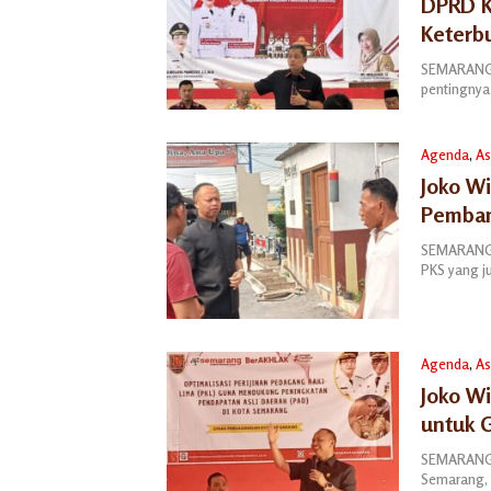
DPRD K
Keterb
SEMARANG 
pentingnya
Agenda
,
As
Joko W
Pemban
SEMARANG –
PKS yang 
Agenda
,
As
Joko W
untuk 
SEMARANG –
Semarang, 