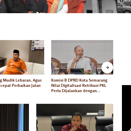
g Mudik Lebaran, Agus
Komisi B DPRD Kota Semarang
Wakil
cepat Perbaikan Jalan
Nilai Digitalisasi Retribusi PKL
Semar
Perlu Dijalankan dengan
Jalan
Kesiapan yang Matang
Lakuk