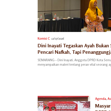
Komisi C
12/07/2026
Dini Inayati Tegaskan Ayah Bukan
Pencari Nafkah, Tapi Penanggung
Akhirat
SEMARANG – Dini Inayati, Anggota DPRD Kota Sem
menyampaikan materi tentang peran vital seorang 
Agenda
,
As
Masyara