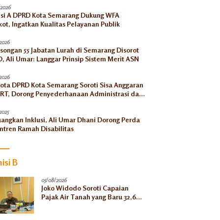
/2026
si A DPRD Kota Semarang Dukung WFA
ot, Ingatkan Kualitas Pelayanan Publik
2026
songan 55 Jabatan Lurah di Semarang Disorot
, Ali Umar: Langgar Prinsip Sistem Merit ASN
2026
ota DPRD Kota Semarang Soroti Sisa Anggaran
RT, Dorong Penyederhanaan Administrasi dan
ngkatan Pemanfaatan di Tahun 2026
2025
uangkan Inklusi, Ali Umar Dhani Dorong Perda
ntren Ramah Disabilitas
isi B
05/08/2026
Joko Widodo Soroti Capaian
Pajak Air Tanah yang Baru 32,66
Persen pada Semester I