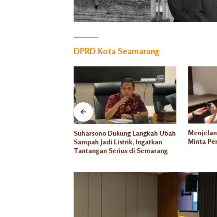
DPRD Kota Seamarang
PRD Kota Semarang
Menjelan
Suharsono Dukung Langkah Ubah
2027 Jadi Prioritas
Minta Per
Sampah Jadi Listrik, Ingatkan
n
Tantangan Serius di Semarang