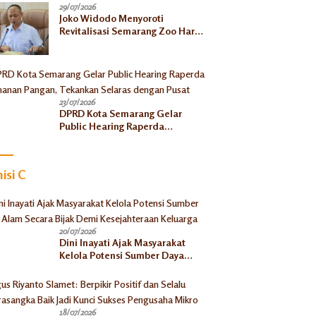
29/07/2026
Joko Widodo Menyoroti
Revitalisasi Semarang Zoo Harus
Jelas, Satwa Jangan
Ditelantarkan
23/07/2026
DPRD Kota Semarang Gelar
Public Hearing Raperda
Ketahanan Pangan, Tekankan
Selaras dengan Pusat
isi C
20/07/2026
Dini Inayati Ajak Masyarakat
Kelola Potensi Sumber Daya
Alam Secara Bijak Demi
Kesejahteraan Keluarga
18/07/2026