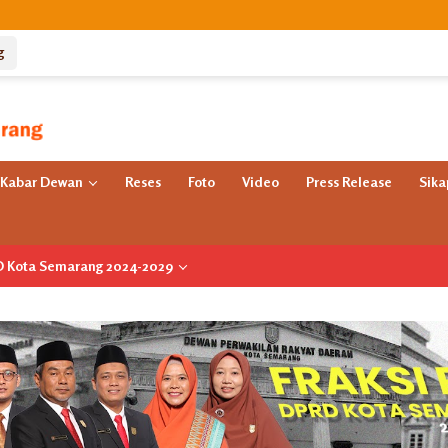
g
Kabar Dewan
Reses
Foto
Video
Press Release
Sik
RD Kota Semarang 2024-2029